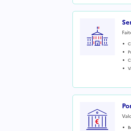
Ser
Fait
C
P
C
V
Po
Valo
B