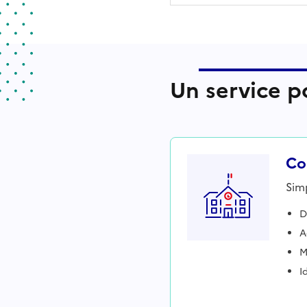
Un service po
Col
Simp
D
A
M
I