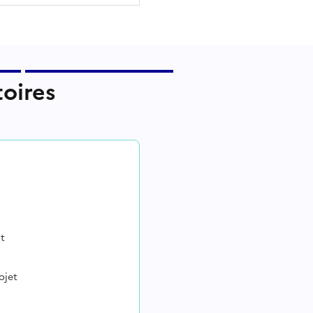
toires
at
ojet