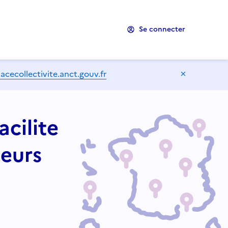
Se connecter
ecollectivite.anct.gouv.fr
Masquer l
acilite
teurs