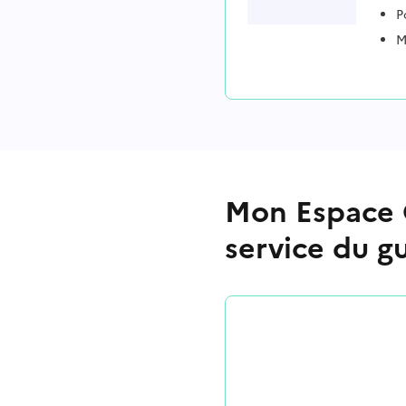
P
M
Mon Espace C
service du gu